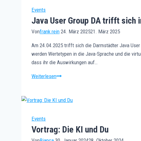
Events
Java User Group DA trifft sic
Von
frank rein
24. März 2025
21. März 2025
Am 24.04.2025 trifft sich die Darmstädter Java Use
werden Wertetypen in die Java-Sprache und die virtu
dass ihr die Auswirkungen auf…
Java
Weiterlesen
User
Group
DA
trifft
sich
Events
im
Vortrag: Die KI und Du
COWO21
Von
Bianca
30. Januar 2024
28. Oktober 2024