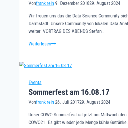
Von
frank rein
9. Dezember 2018
29. August 2024
Wir freuen uns das die Data Science Community sich 
Darmstadt. Unsere Community von lokalen Data Analys
weiter. VORTRAG DES ABENDS Stefan…
Data
Weiterlesen
Science
Meetup
am
10.
Dezember
Events
18
Sommerfest am 16.08.17
Von
frank rein
26. Juli 2017
29. August 2024
Unser COWO Sommerfest ist jetzt am Mittwoch den 1
COWO21. Es gibt wieder jede Menge kühle Getränke. 