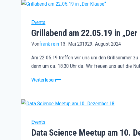
05.02.2020
Events
Grillabend am 22.05.19 in „Der
Von
frank rein
13. Mai 2019
29. August 2024
Am 22.05.19 treffen wir uns um den Grillsommer zu 
dann um ca. 18:30 Uhr da. Wir freuen uns auf die 
Grillabend
Weiterlesen
am
22.05.19
in
„Der
Klause“
Events
Data Science Meetup am 10. 