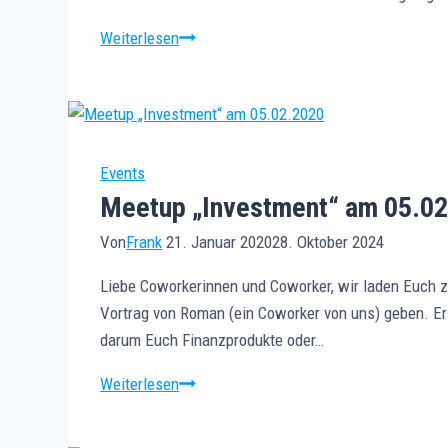
Business-
Weiterlesen
Shots-
Fotosession
am
25.03.23
im
Events
COWO21
Meetup „Investment“ am 05.0
Von
Frank
21. Januar 2020
28. Oktober 2024
Liebe Coworkerinnen und Coworker, wir laden Euch 
Vortrag von Roman (ein Coworker von uns) geben. Er 
darum Euch Finanzprodukte oder…
Meetup
Weiterlesen
„Investment“
am