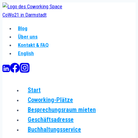
Zum
Inhalt
springen
Blog
Über uns
Kontakt & FAQ
English
Start
Coworking-Plätze
Besprechungsraum mieten
Geschäftsadresse
Buchhaltungsservice