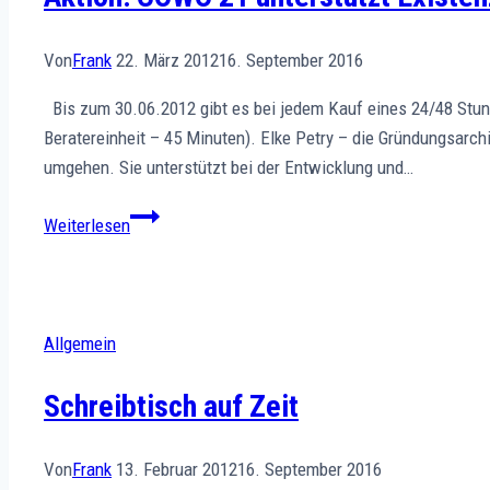
Von
Frank
22. März 2012
16. September 2016
Bis zum 30.06.2012 gibt es bei jedem Kauf eines 24/48 Stund
Beratereinheit – 45 Minuten). Elke Petry – die Gründungsarchit
umgehen. Sie unterstützt bei der Entwicklung und…
Aktion:
Weiterlesen
COWO
21
unterstützt
Existenzgründer
Allgemein
und
Selbständige
Schreibtisch auf Zeit
Von
Frank
13. Februar 2012
16. September 2016