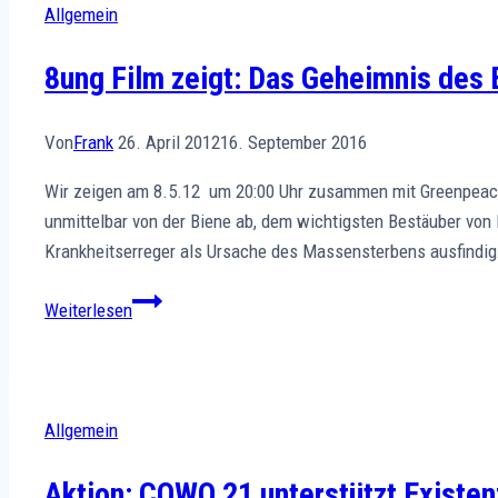
Allgemein
8ung Film zeigt: Das Geheimnis des
Von
Frank
26. April 2012
16. September 2016
Wir zeigen am 8.5.12 um 20:00 Uhr zusammen mit Greenpeace
unmittelbar von der Biene ab, dem wichtigsten Bestäuber von 
Krankheitserreger als Ursache des Massensterbens ausfindi
8ung
Weiterlesen
Film
zeigt:
Das
Geheimnis
Allgemein
des
Bienensterbens
Aktion: COWO 21 unterstützt Existe