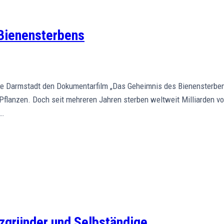
 Bienensterbens
 Darmstadt den Dokumentarfilm „Das Geheimnis des Bienensterbens„
Pflanzen. Doch seit mehreren Jahren sterben weltweit Milliarden vo
g…
nzgründer und Selbständige