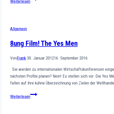
Weiterlesen
Mit
starker
Stimme
überzeugen
Allgemein
8ung Film! The Yes Men
Von
Frank
30. Januar 2012
16. September 2016
Sie werden zu internationalen Wirtschaftskonferenzen einge
nächsten Profite planen? Nein! Es stellen sich vor: Die Yes M
fallen auf ihre kühne Überzeichnung von Zielen der Welthand
8ung
Weiterlesen
Film!
The