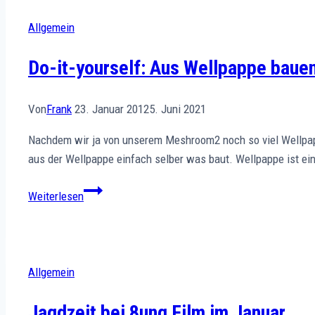
Yes
Men
Allgemein
Do-it-yourself: Aus Wellpappe baue
Von
Frank
23. Januar 2012
5. Juni 2021
Nachdem wir ja von unserem Meshroom2 noch so viel Wellpapp
aus der Wellpappe einfach selber was baut. Wellpappe ist ein i
Do-
Weiterlesen
it-
yourself:
Aus
Wellpappe
Allgemein
bauen
wir
Jagdzeit bei 8ung Film im Januar