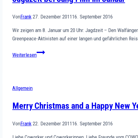
Möbel
Von
Frank
27. Dezember 2011
16. September 2016
Wir zeigen am 8. Januar um 20 Uhr: Jagdzeit – Den Walfängern 
Greenpeace-Aktivisten auf einer langen und gefährlichen Reise
Jagdzeit
Weiterlesen
bei
8ung
Film
im
Allgemein
Januar
Merry Christmas and a Happy New Y
Von
Frank
22. Dezember 2011
16. September 2016
Liebe Coworker und Coworkerinnen, Liebe Freunde vom COWO21