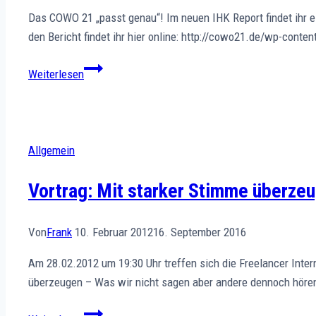
Das COWO 21 „passt genau“! Im neuen IHK Report findet ihr e
den Bericht findet ihr hier online: http://cowo21.de/wp-conte
Schreibtisch
Weiterlesen
auf
Zeit
Allgemein
Vortrag: Mit starker Stimme überze
Von
Frank
10. Februar 2012
16. September 2016
Am 28.02.2012 um 19:30 Uhr treffen sich die Freelancer Int
überzeugen – Was wir nicht sagen aber andere dennoch hören
Vortrag: