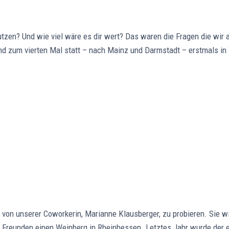
utzen? Und wie viel wäre es dir wert? Das waren die Fragen die wi
d zum vierten Mal statt – nach Mainz und Darmstadt – erstmals in
von unserer Coworkerin, Marianne Klausberger, zu probieren. Sie wi
i Freunden einen Weinberg in Rheinhessen. Letztes Jahr wurde der e