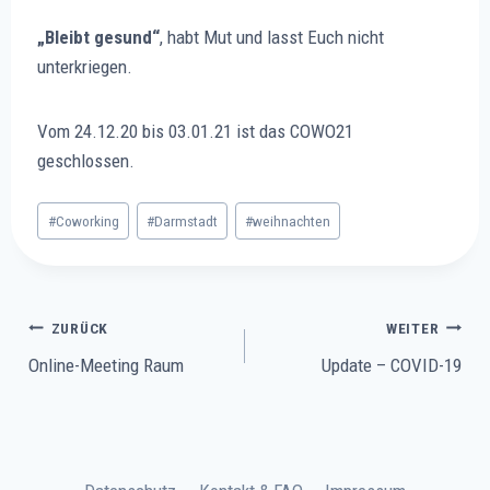
„Bleibt gesund“
, habt Mut und lasst Euch nicht
unterkriegen.
Vom 24.12.20 bis 03.01.21 ist das COWO21
geschlossen.
Schlagworte:
#
Coworking
#
Darmstadt
#
weihnachten
Beitragsnavigation
ZURÜCK
WEITER
Online-Meeting Raum
Update – COVID-19