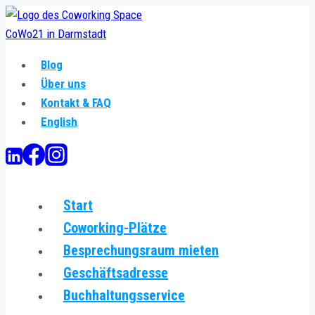
Zum
Inhalt
springen
Blog
Über uns
Kontakt & FAQ
English
Start
Coworking-Plätze
Besprechungsraum mieten
Geschäftsadresse
Buchhaltungsservice