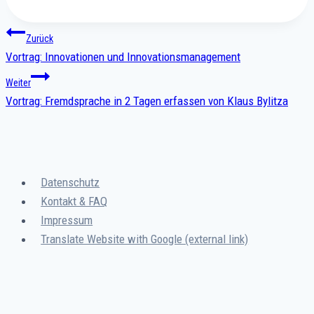
Beitragsnavigation
Zurück
Vortrag: Innovationen und Innovationsmanagement
Weiter
Vortrag: Fremdsprache in 2 Tagen erfassen von Klaus Bylitza
Datenschutz
Kontakt & FAQ
Impressum
Translate Website with Google (external link)