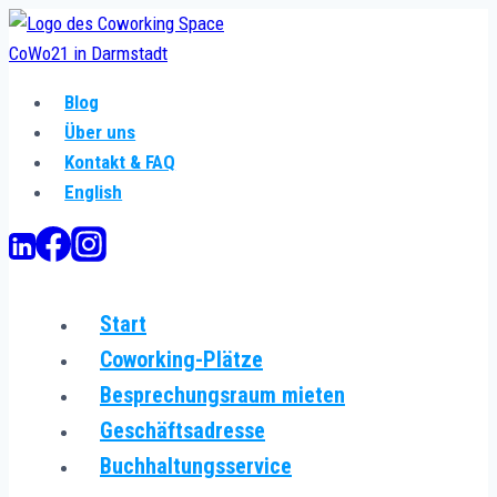
Zum
Inhalt
springen
Blog
Über uns
Kontakt & FAQ
English
Start
Coworking-Plätze
Besprechungsraum mieten
Geschäftsadresse
Buchhaltungsservice