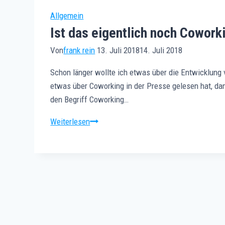
Allgemein
Ist das eigentlich noch Cowork
Von
frank rein
13. Juli 2018
14. Juli 2018
Schon länger wollte ich etwas über die Entwicklung 
etwas über Coworking in der Presse gelesen hat, d
den Begriff Coworking…
Ist
Weiterlesen
das
eigentlich
noch
Coworking?