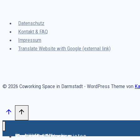
Datenschutz
Kontakt & FAQ
Impressum
Translate Website with Google (external link)
© 2026 Coworking Space in Darmstadt - WordPress Theme von
Ka
Start
Coworking-Plätze
Besprechungsraum mieten
Geschäftsadresse
Buchhaltungsservice
Meetingraum buchen
Über uns
Blog
Kontakt & FAQ
English