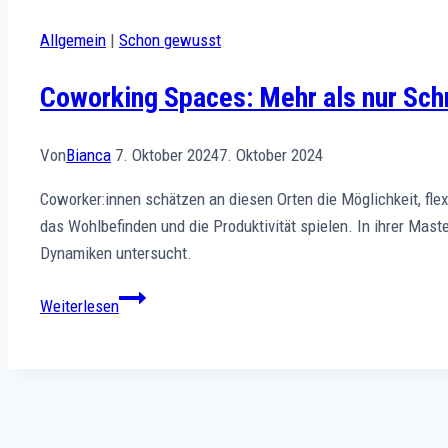
Allgemein
|
Schon gewusst
Coworking Spaces: Mehr als nur Sch
Von
Bianca
7. Oktober 2024
7. Oktober 2024
Coworker:innen schätzen an diesen Orten die Möglichkeit, flex
das Wohlbefinden und die Produktivität spielen. In ihrer Ma
Dynamiken untersucht.
Coworking
Weiterlesen
Spaces:
Mehr
als
nur
Schreibtischwechsel